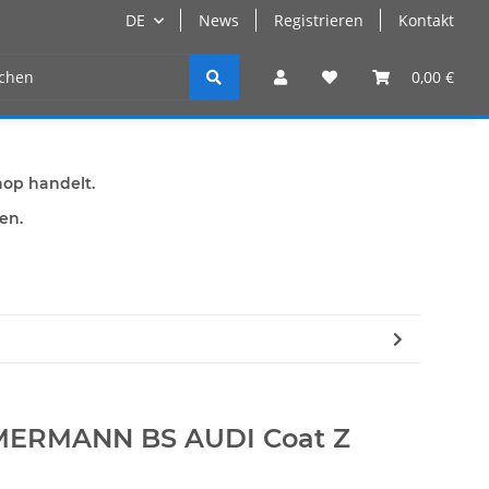
DE
News
Registrieren
Kontakt
n
Registrieren
0,00 €
hop handelt.
den.
MMERMANN BS AUDI Coat Z