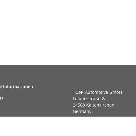
e Informationen
TO
W
Automotive GmbH
tz
Leibnizstraße 2a
24568 Kaltenkirchen
Germany
Phone:+49 40 5287270
Fax:+49 40 5281050
m
Email:
sales@tow-automotive.