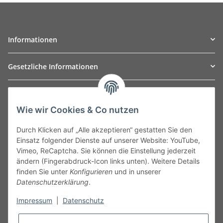
Informationen
Gesetzliche Informationen
TO
W
Automotive GmbH
Wie wir Cookies & Co nutzen
Leibnizstraße 2a
24568 Kaltenkirchen
Durch Klicken auf „Alle akzeptieren“ gestatten Sie den
Germany
Einsatz folgender Dienste auf unserer Website: YouTube,
Phone:+49 40 5287270
Vimeo, ReCaptcha. Sie können die Einstellung jederzeit
Fax:+49 40 5281050
ändern (Fingerabdruck-Icon links unten). Weitere Details
Email:
sales@tow-automotive.de
finden Sie unter
Konfigurieren
und in unserer
Datenschutzerklärung
.
Impressum
|
Datenschutz