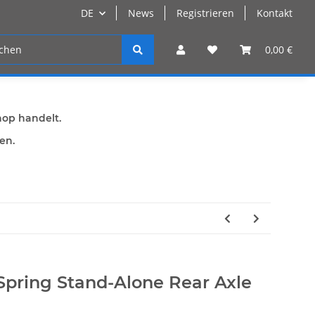
DE
News
Registrieren
Kontakt
n
Registrieren
0,00 €
hop handelt.
den.
Spring Stand-Alone Rear Axle