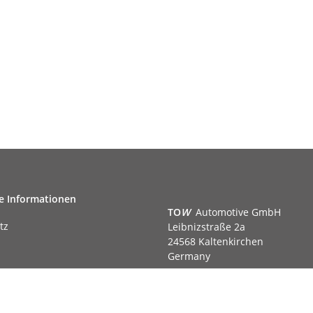
e Informationen
TO
W
Automotive GmbH
tz
Leibnizstraße 2a
24568 Kaltenkirchen
Germany
Phone:+49 40 5287270
Fax:+49 40 5281050
m
Email:
sales@tow-automotive.