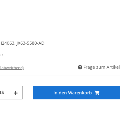
H24063, JX63-5580-AD
ar
Frage zum Artikel
d abweichend)
tk
In den Warenkorb